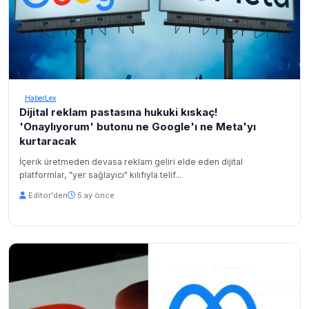
HaberLex
Dijital reklam pastasına hukuki kıskaç!
'Onaylıyorum' butonu ne Google'ı ne Meta'yı
kurtaracak
İçerik üretmeden devasa reklam geliri elde eden dijital
platformlar, "yer sağlayıcı" kılıfıyla telif...
Editor'den
5 ay önce