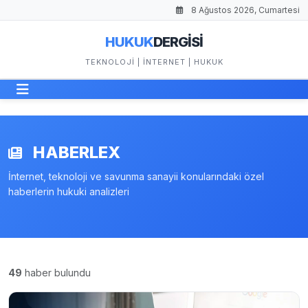
8 Ağustos 2026, Cumartesi
HUKUK
DERGİSİ
TEKNOLOJI | İNTERNET | HUKUK
HABERLEX
İnternet, teknoloji ve savunma sanayii konularındaki özel
haberlerin hukuki analizleri
49
haber bulundu