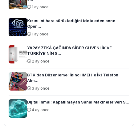
1 ay önce
Kızını intihara sürüklediğini iddia eden anne
Open...
1 ay önce
YAPAY ZEKÂ ÇAĞINDA SİBER GÜVENLİK VE
TÜRKİYE’NİN S...
2 ay önce
BTK’dan Düzenleme: İkinci IMEI ile İki Telefon
Alm...
3 ay önce
Dijital İhmal: Kapatılmayan Sanal Makineler Veri S...
4 ay önce