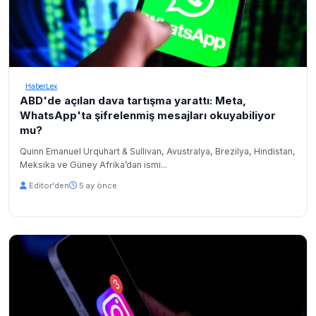
HaberLex
ABD'de açılan dava tartışma yarattı: Meta,
WhatsApp'ta şifrelenmiş mesajları okuyabiliyor
mu?
Quinn Emanuel Urquhart & Sullivan, Avustralya, Brezilya, Hindistan,
Meksika ve Güney Afrika’dan ismi...
Editor'den
5 ay önce