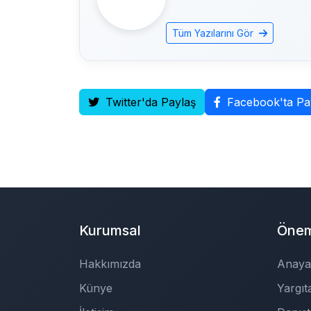
Tüm Yazılarını Gör
Twitter'da Paylaş
Facebook'ta Pa
Kurumsal
Öneml
Hakkımızda
Anaya
Künye
Yargıt