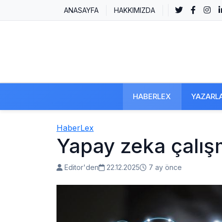
ANASAYFA
HAKKIMIZDA
HABERLEX
YAZARL
HaberLex
Yapay zeka çalış
Editor'den
22.12.2025
7 ay önce