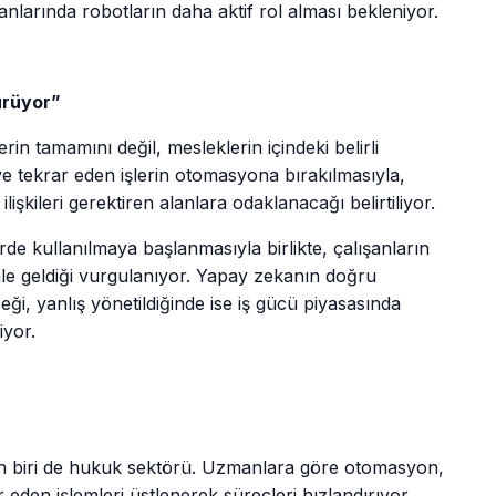
anlarında robotların daha aktif rol alması bekleniyor.
ürüyor”
in tamamını değil, mesleklerin içindeki belirli
 ve tekrar eden işlerin otomasyona bırakılmasıyla,
lişkileri gerektiren alanlara odaklanacağı belirtiliyor.
rde kullanılmaya başlanmasıyla birlikte, çalışanların
ale geldiği vurgulanıyor. Yapay zekanın doğru
eceği, yanlış yönetildiğinde ise iş gücü piyasasında
iyor.
rdan biri de hukuk sektörü. Uzmanlara göre otomasyon,
 eden işlemleri üstlenerek süreçleri hızlandırıyor.