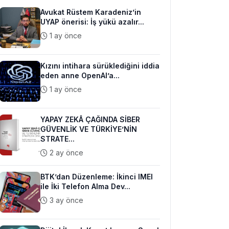
Avukat Rüstem Karadeniz’in
UYAP önerisi: İş yükü azalır...
1 ay önce
Kızını intihara sürüklediğini iddia
eden anne OpenAI’a...
1 ay önce
YAPAY ZEKÂ ÇAĞINDA SİBER
GÜVENLİK VE TÜRKİYE’NİN
STRATE...
2 ay önce
BTK’dan Düzenleme: İkinci IMEI
ile İki Telefon Alma Dev...
3 ay önce