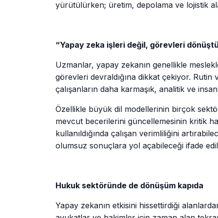
yürütülürken; üretim, depolama ve lojistik al
“Yapay zeka işleri değil, görevleri dönüşt
Uzmanlar, yapay zekanın genellikle meslekler
görevleri devraldığına dikkat çekiyor. Rutin
çalışanların daha karmaşık, analitik ve insan i
Özellikle büyük dil modellerinin birçok sektö
mevcut becerilerini güncellemesinin kritik h
kullanıldığında çalışan verimliliğini artırabil
olumsuz sonuçlara yol açabileceği ifade edil
Hukuk sektöründe de dönüşüm kapıda
Yapay zekanın etkisini hissettirdiği alanla
avukatlar ve hakimler için zaman alan tekrar