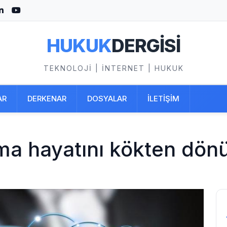
HUKUK
DERGİSİ
TEKNOLOJI | İNTERNET | HUKUK
AR
DERKENAR
DOSYALAR
İLETİŞİM
ma hayatını kökten dön