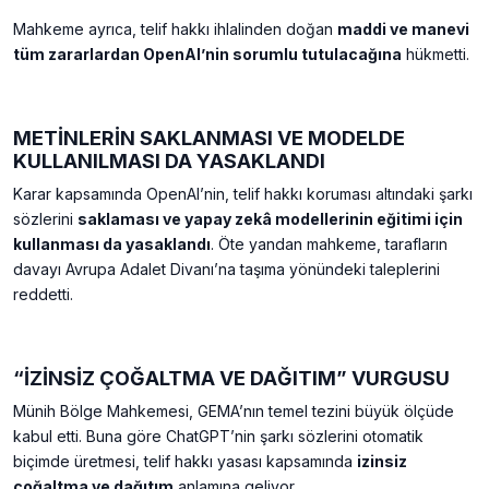
Mahkeme ayrıca, telif hakkı ihlalinden doğan
maddi ve manevi
tüm zararlardan OpenAI’nin sorumlu tutulacağına
hükmetti.
METİNLERİN SAKLANMASI VE MODELDE
KULLANILMASI DA YASAKLANDI
Karar kapsamında OpenAI’nin, telif hakkı koruması altındaki şarkı
sözlerini
saklaması ve yapay zekâ modellerinin eğitimi için
kullanması da yasaklandı
. Öte yandan mahkeme, tarafların
davayı Avrupa Adalet Divanı’na taşıma yönündeki taleplerini
reddetti.
“İZİNSİZ ÇOĞALTMA VE DAĞITIM” VURGUSU
Münih Bölge Mahkemesi, GEMA’nın temel tezini büyük ölçüde
kabul etti. Buna göre ChatGPT’nin şarkı sözlerini otomatik
biçimde üretmesi, telif hakkı yasası kapsamında
izinsiz
çoğaltma ve dağıtım
anlamına geliyor.