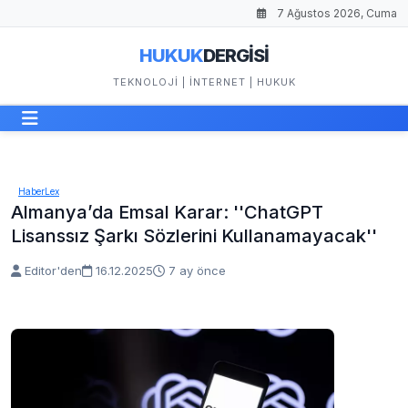
7 Ağustos 2026, Cuma
HUKUK
DERGİSİ
TEKNOLOJI | İNTERNET | HUKUK
HaberLex
Almanya’da Emsal Karar: ''ChatGPT
Lisanssız Şarkı Sözlerini Kullanamayacak''
Editor'den
16.12.2025
7 ay önce