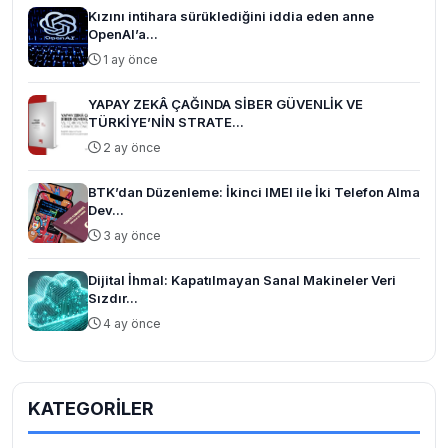
Kızını intihara sürüklediğini iddia eden anne
OpenAI’a...
1 ay önce
YAPAY ZEKÂ ÇAĞINDA SİBER GÜVENLİK VE
TÜRKİYE’NİN STRATE...
2 ay önce
BTK’dan Düzenleme: İkinci IMEI ile İki Telefon Alma
Dev...
3 ay önce
Dijital İhmal: Kapatılmayan Sanal Makineler Veri
Sızdır...
4 ay önce
KATEGORİLER