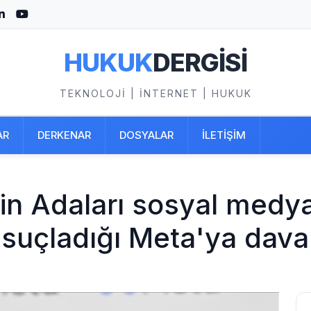
HUKUK
DERGİSİ
TEKNOLOJI | İNTERNET | HUKUK
AR
DERKENAR
DOSYALAR
İLETİŞİM
gin Adaları sosyal medy
uçladığı Meta'ya dava 