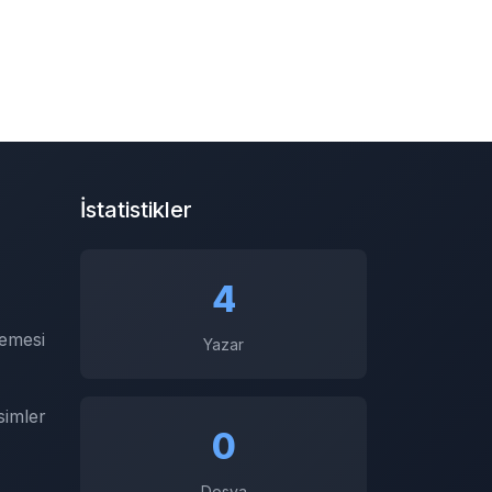
İstatistikler
4
emesi
Yazar
simler
0
Dosya