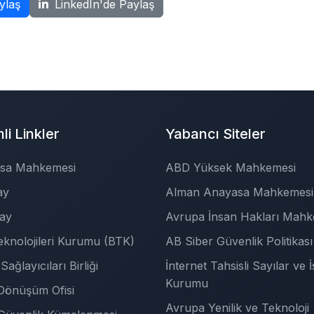
ylaş
LinkedIn'de Paylaş
i Linkler
Yabancı Siteler
sa Mahkemesi
ABD Yüksek Mahkemesi
ay
Alman Anayasa Mahkemesi
tay
Avrupa İnsan Hakları Mahk
Teknolojileri Kurumu (BTK)
AB Siber Güvenlik Politikası
Sağlayıcıları Birliği
İnternet Tahsisli Sayılar ve İ
Kurumu
l Dönüşüm Ofisi
Avrupa Yenilik ve Teknoloji