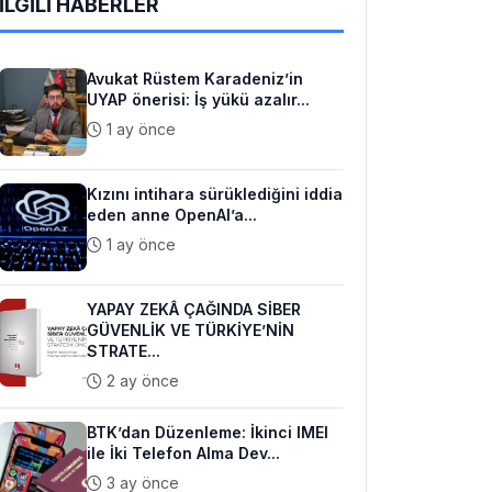
İLGİLİ HABERLER
Avukat Rüstem Karadeniz’in
UYAP önerisi: İş yükü azalır...
1 ay önce
Kızını intihara sürüklediğini iddia
eden anne OpenAI’a...
1 ay önce
YAPAY ZEKÂ ÇAĞINDA SİBER
GÜVENLİK VE TÜRKİYE’NİN
STRATE...
2 ay önce
BTK’dan Düzenleme: İkinci IMEI
ile İki Telefon Alma Dev...
3 ay önce