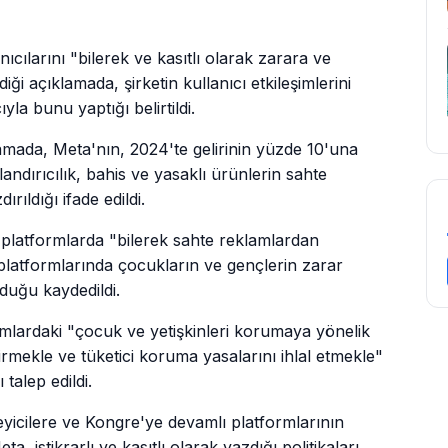
cılarını "bilerek ve kasıtlı olarak zarara ve
ği açıklamada, şirketin kullanıcı etkileşimlerini
yla bunu yaptığı belirtildi.
lamada, Meta'nın, 2024'te gelirinin yüzde 10'una
andırıcılık, bahis ve yasaklı ürünlerin sahte
ırıldığı ifade edildi.
 platformlarda "bilerek sahte reklamlardan
platformlarında çocukların ve gençlerin zarar
duğu kaydedildi.
rmlardaki "çocuk ve yetişkinleri korumaya yönelik
rmekle ve tüketici koruma yasalarını ihlal etmekle"
talep edildi.
eyicilere ve Kongre'ye devamlı platformlarının
 istikrarlı ve kasıtlı olarak yazdığı politikaları