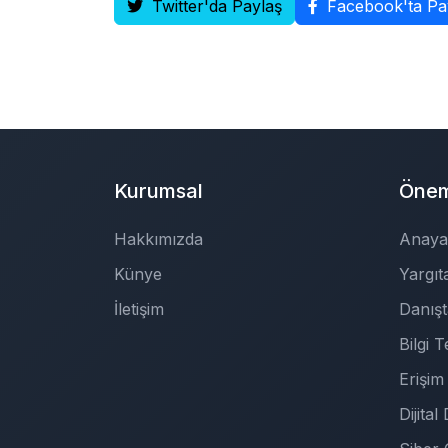
Twitter'da Paylaş
Facebook'ta Pa
Kurumsal
Öneml
Hakkımızda
Anaya
Künye
Yargıt
İletişim
Danış
Bilgi 
Erişim 
Dijita