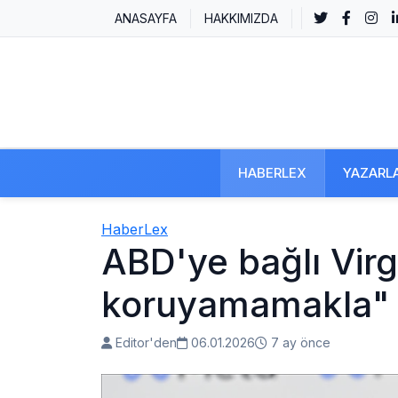
ANASAYFA
HAKKIMIZDA
HABERLEX
YAZARL
HaberLex
ABD'ye bağlı Vir
koruyamamakla" s
Editor'den
06.01.2026
7 ay önce