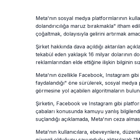
Meta'nın sosyal medya platformlarının kullanı
dolandırıcılığa maruz bırakmakla" itham edildi
çoğaltmak, dolayısıyla gelirini artırmak amacı
Şirket hakkında dava açıldığı aktarılan açık
tekabül eden yaklaşık 16 milyar dolarının dol
reklamlarından elde ettiğine ilişkin bilginin sızd
Meta'nın özellikle Facebook, Instagram gibi
faydalandığı" öne sürülerek, sosyal medya 
görmesine yol açabilen algoritmaların bulun
Şirketin, Facebook ve Instagram gibi platfo
çabaları konusunda kamuyu yanlış bilgilendi
suçlandığı açıklamada, Meta'nın ceza alması 
Meta'nın kullanıcılara, ebeveynlere, düzenl
güvenli olduğunu savunduğu aktarılarak "Meta,