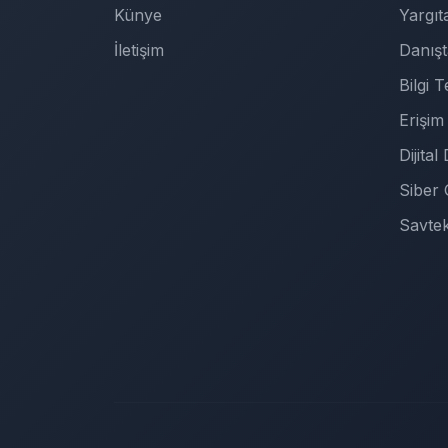
Künye
Yargıt
İletişim
Danış
Bilgi 
Erişim 
Dijita
Siber
Savtek