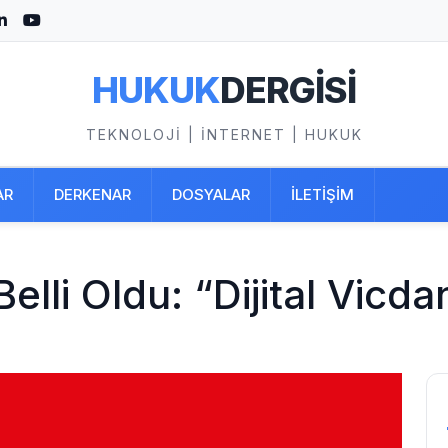
HUKUK
DERGİSİ
TEKNOLOJI | İNTERNET | HUKUK
AR
DERKENAR
DOSYALAR
İLETİŞİM
elli Oldu: “Dijital Vicda