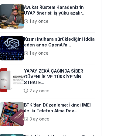
Avukat Rüstem Karadeniz’in
UYAP önerisi: İş yükü azalır...
1 ay önce
Kızını intihara sürüklediğini iddia
eden anne OpenAI’a...
1 ay önce
YAPAY ZEKÂ ÇAĞINDA SİBER
GÜVENLİK VE TÜRKİYE’NİN
STRATE...
2 ay önce
BTK’dan Düzenleme: İkinci IMEI
ile İki Telefon Alma Dev...
3 ay önce