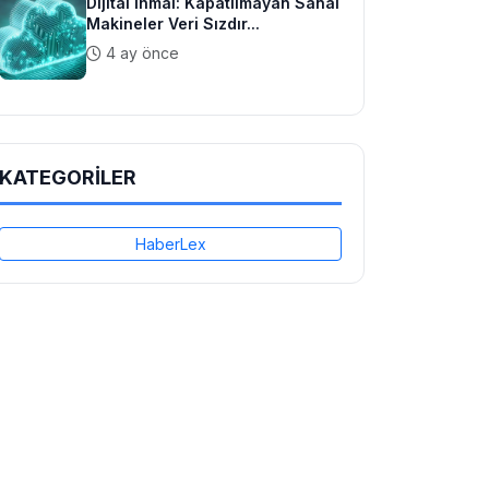
Dijital İhmal: Kapatılmayan Sanal
Makineler Veri Sızdır...
4 ay önce
KATEGORİLER
HaberLex