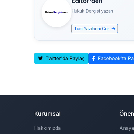
Editor'den
Hukuk Dergisi yazarı
Tüm Yazılarını Gör
Twitter'da Paylaş
Facebook'ta Pa
Kurumsal
Öneml
Hakkımızda
Anaya