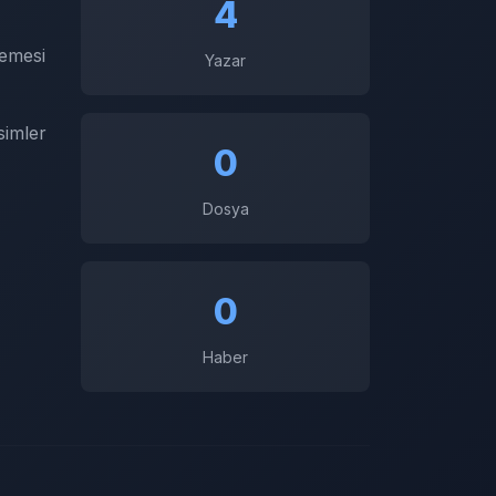
4
emesi
Yazar
simler
0
Dosya
0
Haber